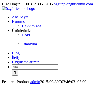
Skip
Bize Ulaşın! +90 312 395 14 95
|
ozgur@ozgurteknik.com
to
Facebook
Twitter
Instagram
YouTube
content
Ana Sayfa
Kurumsal
Hakkımızda
Ürünlerimiz
Gold
Titanyum
Blog
İletişim
Uygulamalarımız!
Ara:
Featured Products
admin
2015-09-30T03:46:03+03:00