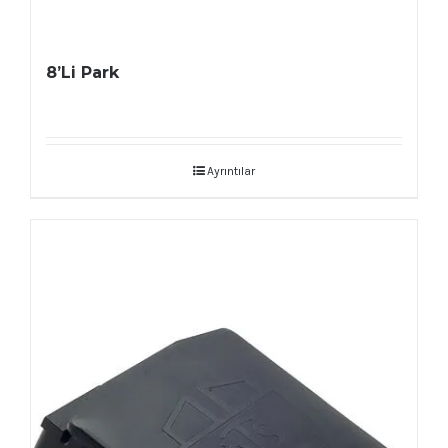
8’Li Park
Ayrıntılar