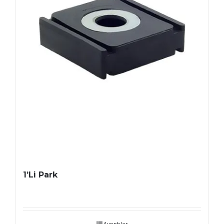
1’Li Park
Ayrıntılar