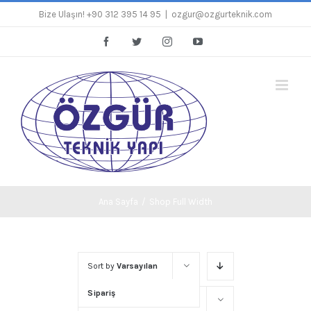
Skip
Bize Ulaşın! +90 312 395 14 95
|
ozgur@ozgurteknik.com
to
Facebook
Twitter
Instagram
YouTube
content
Ana Sayfa
/
Shop Full Width
Sort by
Varsayılan
Sipariş
Show
16 Products