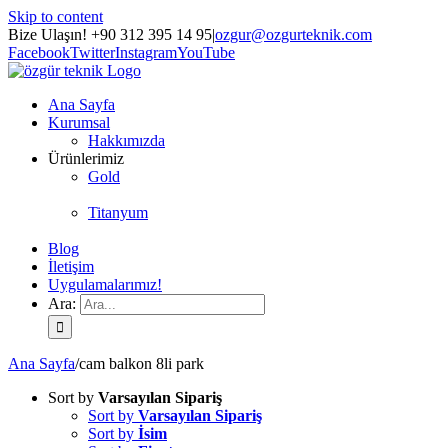
Skip to content
Bize Ulaşın! +90 312 395 14 95
|
ozgur@ozgurteknik.com
Facebook
Twitter
Instagram
YouTube
Ana Sayfa
Kurumsal
Hakkımızda
Ürünlerimiz
Gold
Titanyum
Blog
İletişim
Uygulamalarımız!
Ara:
Ana Sayfa
/
cam balkon 8li park
Sort by
Varsayılan Sipariş
Sort by
Varsayılan Sipariş
Sort by
İsim