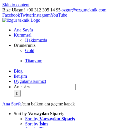
Skip to content
Bize Ulaşın! +90 312 395 14 95
|
ozgur@ozgurteknik.com
Facebook
Twitter
Instagram
YouTube
Ana Sayfa
Kurumsal
Hakkımızda
Ürünlerimiz
Gold
Titanyum
Blog
İletişim
Uygulamalarımız!
Ara:
Ana Sayfa
/
cam balkon ara geçme kapak
Sort by
Varsayılan Sipariş
Sort by
Varsayılan Sipariş
Sort by
İsim