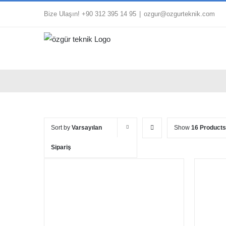
Skip
Bize Ulaşın! +90 312 395 14 95
|
ozgur@ozgurteknik.com
to
content
Sort by
Varsayılan
Show
16 Products
Sipariş