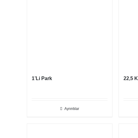
1’Li Park
22,5 
Ayrıntılar