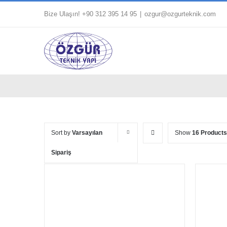
Skip
Bize Ulaşın! +90 312 395 14 95
|
ozgur@ozgurteknik.com
to
content
Sort by
Varsayılan
Show
16 Products
Sipariş